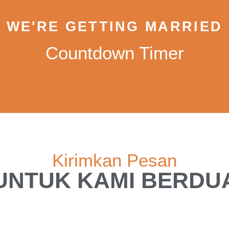
WE'RE GETTING MARRIED
Countdown Timer
Kirimkan Pesan
UNTUK KAMI BERDU