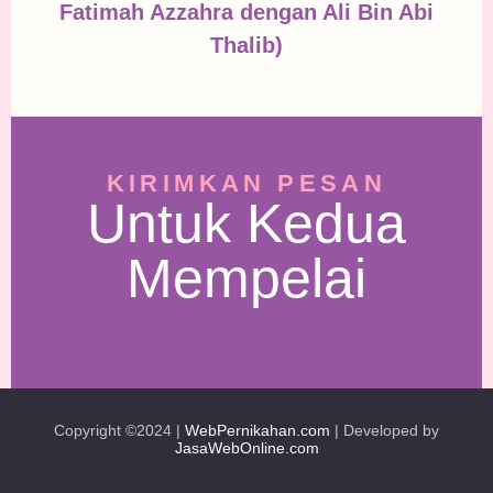
Fatimah Azzahra dengan Ali Bin Abi
Thalib)
KIRIMKAN PESAN
Untuk Kedua
Mempelai
Copyright ©2024 |
WebPernikahan.com
| Developed by
JasaWebOnline.com