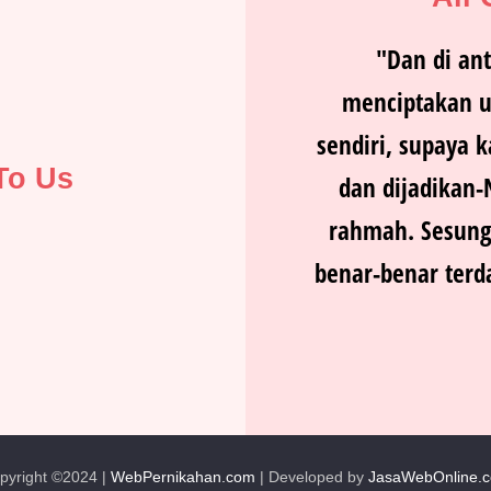
"Dan di ant
menciptakan un
sendiri, supaya
To Us
dan dijadikan
rahmah. Sesung
benar-benar terd
pyright ©2024 |
WebPernikahan.com
| Developed by
JasaWebOnline.