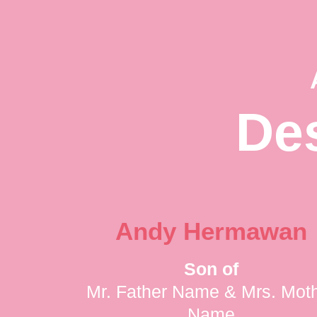
De
Andy Hermawan
Son of
Mr. Father Name & Mrs. Mot
Name