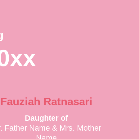
g
0xx
Fauziah Ratnasari
Daughter of
. Father Name & Mrs. Mother
Name