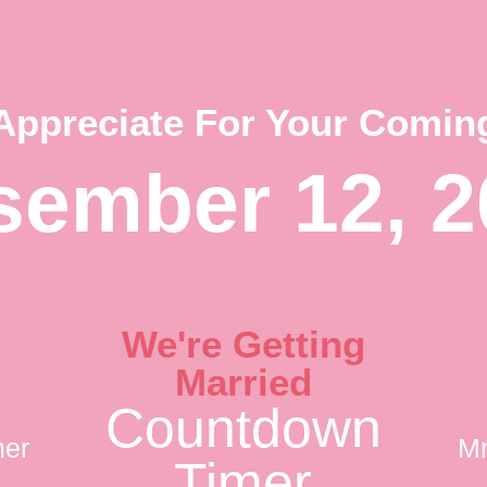
Appreciate For Your Comin
sember 12, 2
We're Getting
Married
Countdown
her
Mr
Timer