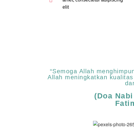
elit
“Semoga Allah menghimpun 
Allah meningkatkan kualita
da
(Doa Nab
Fati